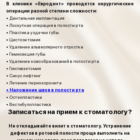
В клинике «Евродент» проводятся хирургические
операции разной степени сложности:
• Дентальная имплантация
• Лоскутная операция в полости рта
• Пластика уздечки губы
• Цистоэктомия
• Удаление альвеолярного отростка
• Гемисекция губы
• Удаление новообразований в полости рта
• Гингивэктомия
• Синус лифтинг
• Лечение периокоронита
• Наложение швов в полости рта
• Остеопластика
• Вестибулопластика
Записаться на прием к стоматологу?
Не откладывайте визит к стоматологу. Устранение
дефектов в ротовой полости проще выполнить на